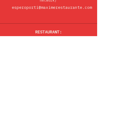
network)
esperoporti@maximerestaurante.com
RESTAURANT:
Every day: 4PM-10:30PM
*Except on days with shows or
private events
BAR:
Every day: 3:30PM-00Am
BOUDOIR GARDEN-BAR:
Every day: 12:30PM-9:00PM
*Except on days with shows or
private events
PRAÇA DA ALEGRIA,N58
1250-004 LISBOA,PORTUGAL
38º43'55.77''N | 9º09'02.76''W