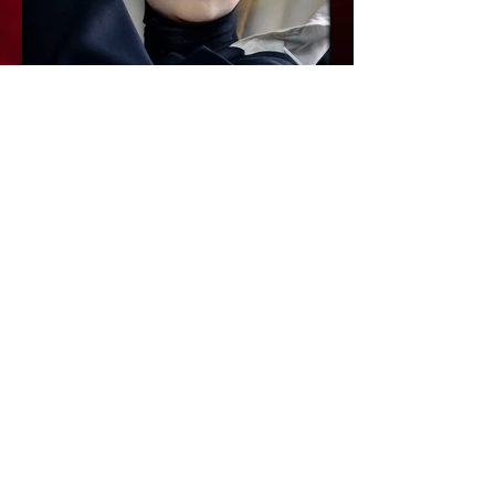
Kina Karvel
Click here
RESERVAS RESTAURANTE
(+351)
218 716 600
(Custo de uma chamada para a rede fixa
nacional)
esperoporti@maximerestaurante.com